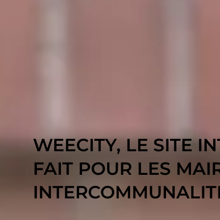
WEECITY, LE SITE I
FAIT POUR LES MAIR
INTERCOMMUNALIT