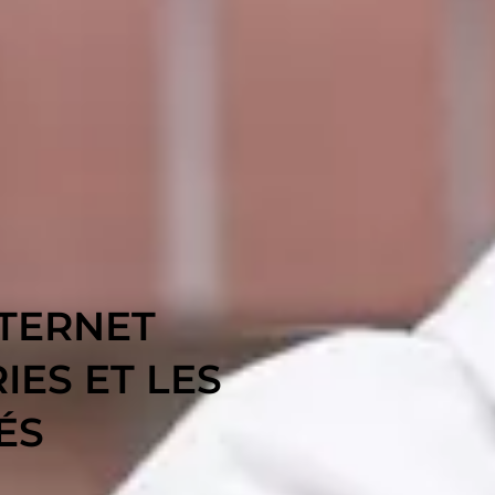
NTERNET
IES ET LES
ÉS