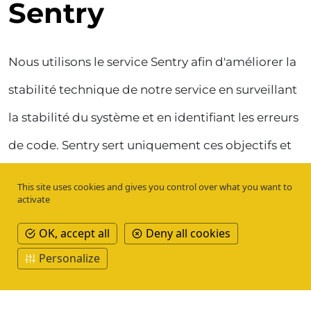
Sentry
Nous utilisons le service Sentry afin d'améliorer la
stabilité technique de notre service en surveillant
la stabilité du système et en identifiant les erreurs
de code. Sentry sert uniquement ces objectifs et
n'exploite pas les données à des fins publicitaires.
This site uses cookies and gives you control over what you want to
activate
Les données des utilisateurs, telles que les
informations sur l'appareil ou le moment de
OK, accept all
Deny all cookies
l'erreur, sont collectées de manière anonyme, ne
Personalize
sont pas utilisées à des fins personnelles et sont