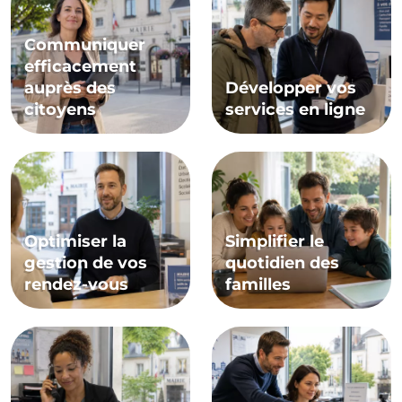
Communiquer
efficacement
auprès des
Développer vos
citoyens
services en ligne
Optimiser la
Simplifier le
gestion de vos
quotidien des
rendez-vous
familles
Organiser la
Simplifier aussi le