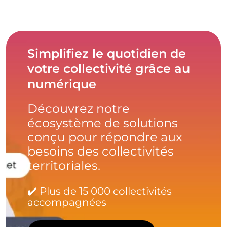
Simplifiez le quotidien de
votre collectivité grâce au
numérique
Découvrez notre
écosystème de solutions
conçu pour répondre aux
besoins des collectivités
territoriales.
✔️ Plus de 15 000 collectivités
accompagnées
Télécharger la brochure