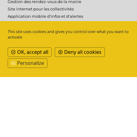
Gestion des rendez-vous de la mairie
Site internet pour les collectivités
Application mobile d'infos et d'alertes
Outil de communication territoriale
Participation citoyenne
This site uses cookies and gives you control over what you want to
activate
OK, accept all
Deny all cookies
Une société du
Personalize
Mentions légales
Politique de confidentialité
Plan du site
NOS RESSOURCES
CONTACTEZ-NOUS